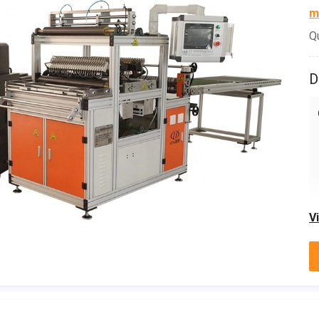
m
Q
D
V