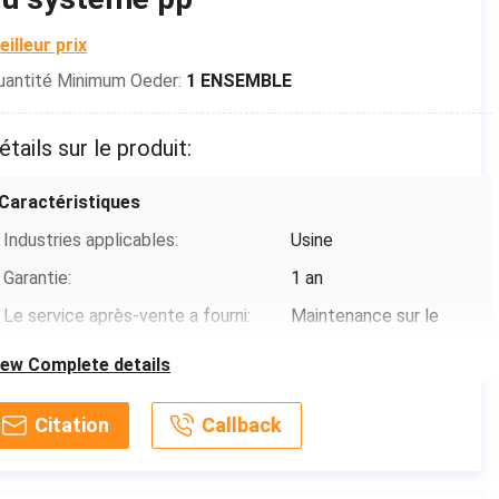
eilleur prix
uantité Minimum Oeder:
1 ENSEMBLE
étails sur le produit:
Caractéristiques
Industries applicables:
Usine
Garantie:
1 an
Le service après-vente a fourni:
Maintenance sur le
terrain et service des
iew Complete details
réparations
Nom de machine:
Chaîne de production
Citation
Callback
de collage
intermittente continue
de filtre de machine de