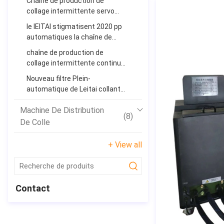
Chaîne de production de
filtre de machine du système
collage intermittente servo
pp
Plein-automatique du moteur
le lEITAI stigmatisent 2020 pp
pp de LTPP-700-II
automatiques la chaîne de
production de collage
chaîne de production de
intermittente filtre à air de H13
collage intermittente continue
H14 HEPA pour la pièce propre
servo Plein-automatique de
Nouveau filtre Plein-
filtre de machine du système
automatique de Leitai collant
pp
des filtres à air de Mini Pleating
Machine De Distribution
Machine For HEPA de machine
(8)
De Colle
+ View all
submit
Contact