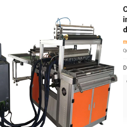
C
i
d
m
Q
D