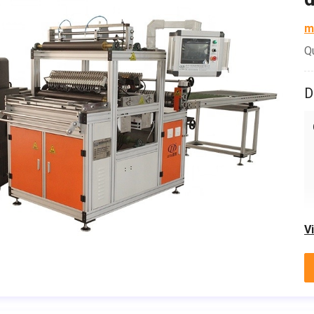
m
Q
D
V