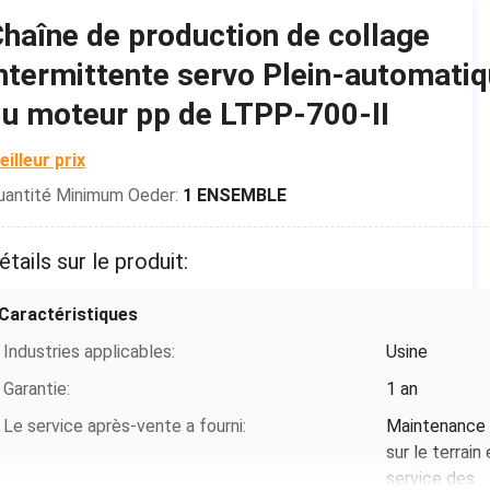
pp
haîne de production de collage
Utilisation:
Collage
ntermittente servo Plein-automati
Largeur disponible:
650/900/950/1250mm
u moteur pp de LTPP-700-II
Vitesse de production:
5-20M/S
eilleur prix
Taille disponible:
12-150mm
uantité Minimum Oeder:
1 ENSEMBLE
Alimentation secteur:
15KW
Quantité automatique d'arme à feu:
unités
étails sur le produit:
24*2/36*2/38*2/50*2
Capacité de réservoir:
50kg*1/50kg*2
Caractéristiques
La température disponible:
40-230
Industries applicables:
Usine
Système de contrôle:
Écran tactile + moteur
Garantie:
1 an
servo de PLC+
Le service après-vente a fourni:
Maintenance
sur le terrain 
Conditions de paiement et expédition
service des