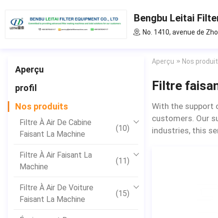
Bengbu Leitai Filte
No. 1410, avenue de Zho
Aperçu
Nos produi
Aperçu
Filtre faisa
profil
Nos produits
With the support 
customers. Our sup
Filtre À Air De Cabine
(10)
industries, this s
Faisant La Machine
Filtre À Air Faisant La
(11)
Machine
Filtre À Air De Voiture
(15)
Faisant La Machine