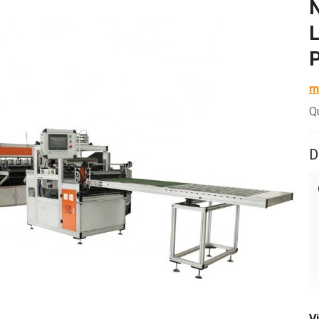
N
L
P
m
Q
D
V