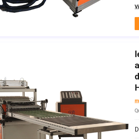
V
l
a
d
H
m
Q
D