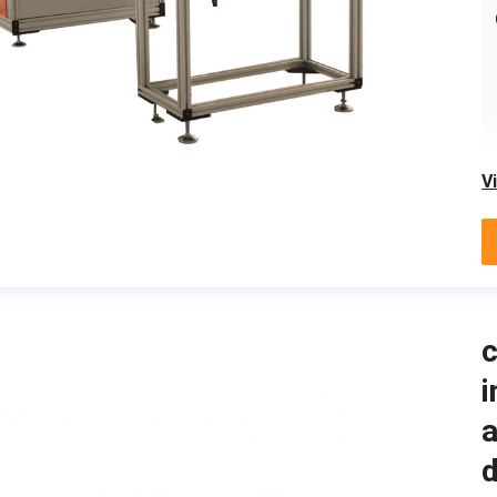
V
c
i
a