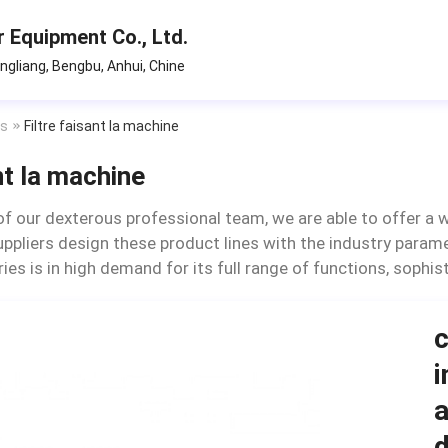
r Equipment Co., Ltd.
ngliang, Bengbu, Anhui, Chine
ts
Filtre faisant la machine
nt la machine
of our dexterous professional team, we are able to offer a w
pliers design these product lines with the industry paramet
eries is in high demand for its full range of functions, soph
c
i
a