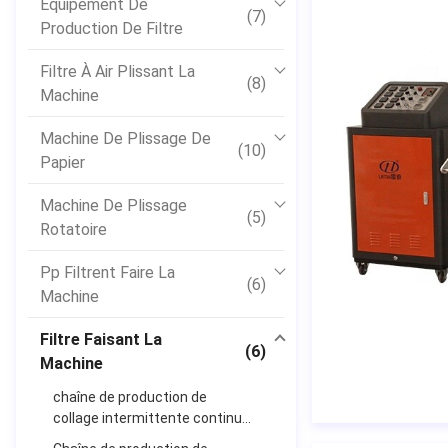
Équipement De
(7)
Production De Filtre
Filtre À Air Plissant La
(8)
Machine
Machine De Plissage De
(10)
Papier
Machine De Plissage
(5)
Rotatoire
Pp Filtrent Faire La
(6)
Machine
Filtre Faisant La
(6)
Machine
chaîne de production de
collage intermittente continue
servo Plein-automatique de