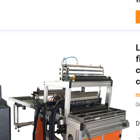
L
f
c
c
m
Q
D