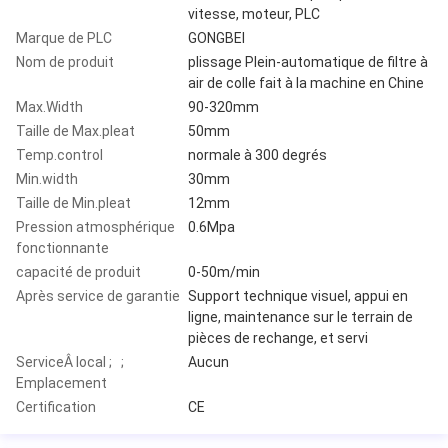
vitesse, moteur, PLC
Marque de PLC
GONGBEI
Nom de produit
plissage Plein-automatique de filtre à
air de colle fait à la machine en Chine
Max.Width
90-320mm
Taille de Max.pleat
50mm
Temp.control
normale à 300 degrés
Min.width
30mm
Taille de Min.pleat
12mm
Pression atmosphérique
0.6Mpa
fonctionnante
capacité de produit
0-50m/min
Après service de garantie
Support technique visuel, appui en
ligne, maintenance sur le terrain de
pièces de rechange, et servi
ServiceÂ local ; ;
Aucun
Emplacement
Certification
CE