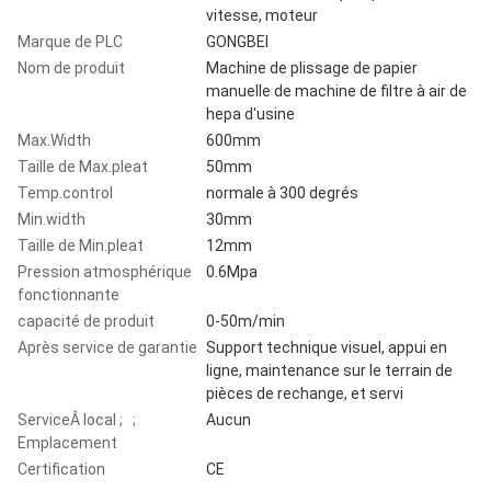
vitesse, moteur
Marque de PLC
GONGBEI
Nom de produit
Machine de plissage de papier
manuelle de machine de filtre à air de
hepa d'usine
Max.Width
600mm
Taille de Max.pleat
50mm
Temp.control
normale à 300 degrés
Min.width
30mm
Taille de Min.pleat
12mm
Pression atmosphérique
0.6Mpa
fonctionnante
capacité de produit
0-50m/min
Après service de garantie
Support technique visuel, appui en
ligne, maintenance sur le terrain de
pièces de rechange, et servi
ServiceÂ local ; ;
Aucun
Emplacement
Certification
CE